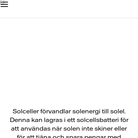
Så funkar solceller,
batterier och smarta
styrtjänster
Solceller förvandlar solenergi till solel.
Denna kan lagras i ett solcellsbatteri för
att användas när solen inte skiner eller
för att tjäna och spara pengar med