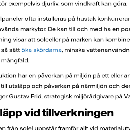
stör exempelvis djurliv, som vindkraft kan göra.
lpaneler ofta installeras på hustak konkurrera
använda markytor. De kan till och med ha en po
kning visar att solceller på marken kan kombin
 så sätt
öka skördarna
, minska vattenanvänd
k mångfald.
uktion har en påverkan på miljön på ett eller a
till utsläpp och påverkan på närmiljön och de
r Gustav Frid, strategisk miljörådgivare på Vat
läpp vid tillverkningen
n från solel uppstår framför allt vid material