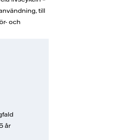
 användning, till
för- och
gfald
5 år