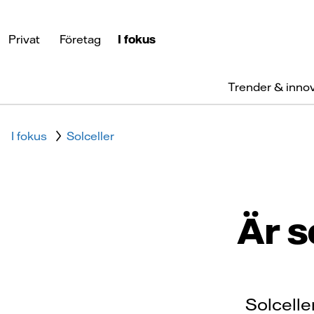
Privat
Företag
I fokus
Trender & inno
I fokus
Solceller
Är s
Solceller