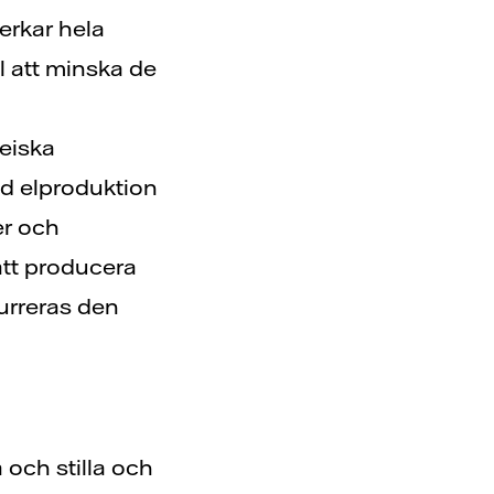
erkar hela
ll att minska de
eiska
ad elproduktion
er och
att producera
kurreras den
 och stilla och