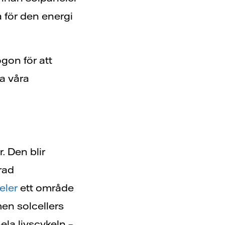
a för den energi
gon för att
a våra
. Den blir
rad
eler
ett område
men solcellers
ela livscykeln –