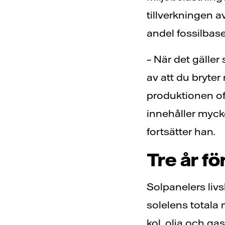
tillverkningen a
andel fossilbase
– När det gäller 
av att du bryter
produktionen oft
innehåller mycket
fortsätter han.
Tre år f
Solpanelers livs
solelens totala 
kol, olja och ga