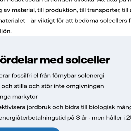
av material, till produktion, till transporter, till
aterialet – är viktigt för att bedöma solcellers 
ljön.
fördelar med solceller
ar fossilfri el från förnybar solenergi
a och stilla och stör inte omgivningen
inga markytor
ektivisera jordbruk och bidra till biologisk mån
energiåterbetalningstid på 3 år - men håller i 2