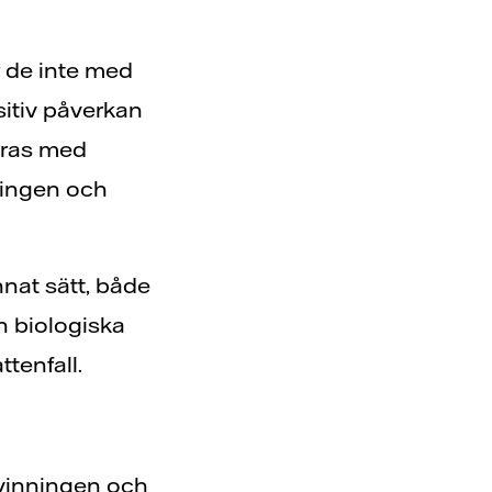
r de inte med
sitiv påverkan
eras med
ningen och
nnat sätt, både
n biologiska
tenfall.
utvinningen och