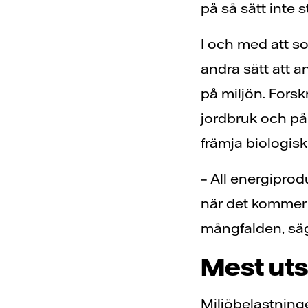
på så sätt inte 
I och med att so
andra sätt att 
på miljön. Fors
jordbruk och på
främja biologis
– All energiprod
när det kommer 
mångfalden, säge
Mest uts
Miljöbelastninge