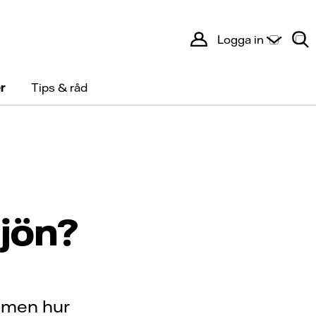
Logga in
r
Tips & råd
ljön?
 – men hur