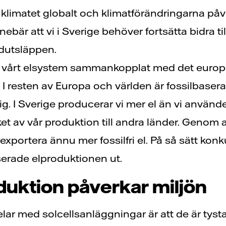
r klimatet globalt och klimatförändringarna påv
nnebär att vi i Sverige behöver fortsätta bidra ti
idutsläppen.
r vårt elsystem sammankopplat med det europ
 I resten av Europa och världen är fossilbaser
ig. I Sverige producerar vi mer el än vi använd
et av vår produktion till andra länder. Genom 
 exportera ännu mer fossilfri el. På så sätt kon
serade elproduktionen ut.
oduktion påverkar miljön
lar med solcellsanläggningar är att de är tysta