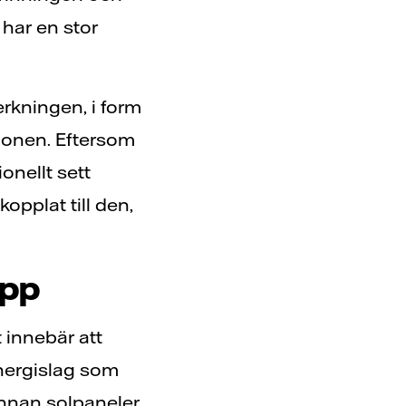
 har en stor
verkningen, i form
tionen. Eftersom
onellt sett
kopplat till den,
äpp
t innebär att
energislag som
 innan solpaneler