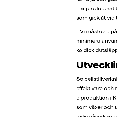
har producerat t
som gick åt vid 
– Vi måste se p
minimera använ
koldioxidutsläpp
Utvecklin
Solcellstillverk
effektivare och
elproduktion i K
som växer och ut
miljöpåverkan gå