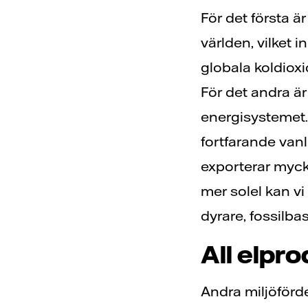
För det första ä
världen, vilket i
globala koldiox
För det andra ä
energisystemet.
fortfarande vanl
exporterar myck
mer solel kan vi
dyrare, fossilba
All elpr
Andra miljöförde