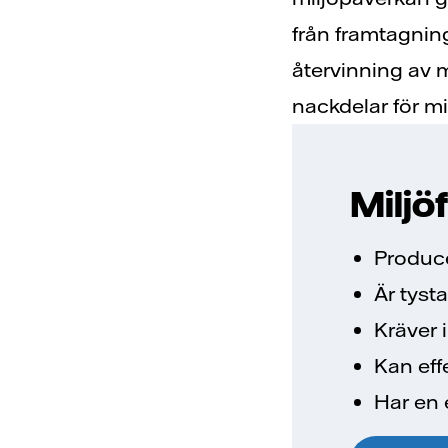
från framtagning 
återvinning av m
nackdelar för mi
Miljö
Producer
Är tyst
Kräver 
Kan eff
Har en 