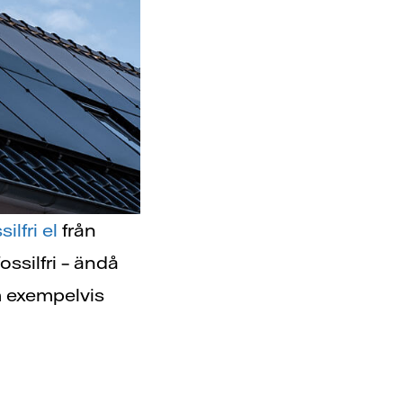
silfri el
från
ssilfri – ändå
m exempelvis