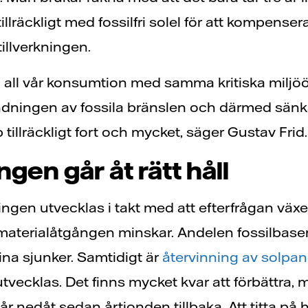
illräckligt med fossilfri solel för att kompenser
tillverkningen.
å all vår konsumtion med samma kritiska miljöö
dningen av fossila bränslen och därmed sänk
 tillräckligt fort och mycket, säger Gustav Frid.
gen går åt rätt håll
ningen utvecklas i takt med att efterfrågan växer
 materialåtgången minskar. Andelen fossilbase
ina sjunker. Samtidigt är
återvinning av solpan
vecklas. Det finns mycket kvar att förbättra, 
r nedåt sedan årtionden tillbaka. Att titta på h