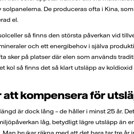
v solpanelerna. De produceras ofta i Kina, som
rad el.
solceller så finns den största påverkan vid till
 mineraler och ett energibehov i själva produk
a sker på platser där elen som används traditi
 kol så finns det så klart utsläpp av koldioxid 
ör att kompensera för utsl
längd är dock lång – de håller i minst 25 år. De
miljöpåverkan låg, betydligt lägre utsläpp än 
s. Man brukar räkna med att det bara tar tre år