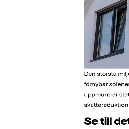
Den största mil
förnybar solener
uppmuntrar state
skattereduktion 
Se till d