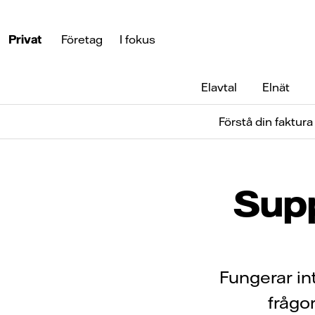
Privat
Företag
I fokus
Elavtal
Elnät
Förstå din faktura
Supp
Fungerar int
frågo