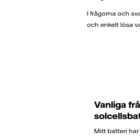
I frågorna och sva
och enkelt lösa v
Vanliga f
solcellsba
Mitt batteri har