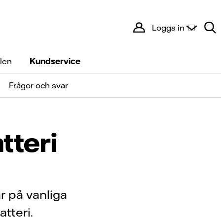
Logga in
len
Kundservice
Frågor och svar
tteri
ar på vanliga
tteri.