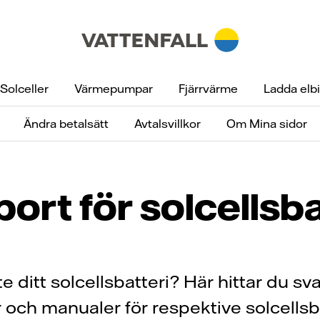
Solceller
Värmepumpar
Fjärrvärme
Ladda elbi
Ändra betalsätt
Avtalsvillkor
Om Mina sidor
ort för solcellsba
e ditt solcellsbatteri? Här hittar du sv
r och manualer för respektive solcellsba