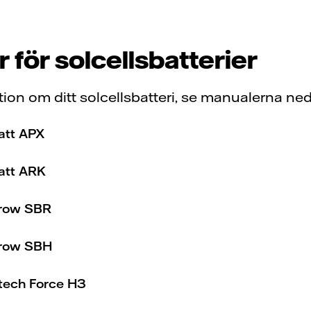
 för solcellsbatterier
tion om ditt solcellsbatteri, se manualerna ne
att APX
att ARK
row SBR
row SBH
tech Force H3