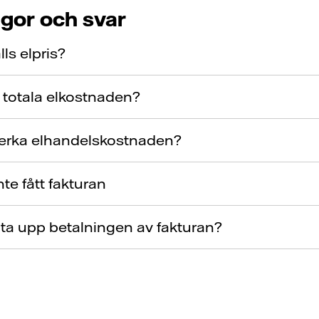
ågor och svar
ls elpris?
 totala elkostnaden?
verka elhandelskostnaden?
nte fått fakturan
uta upp betalningen av fakturan?