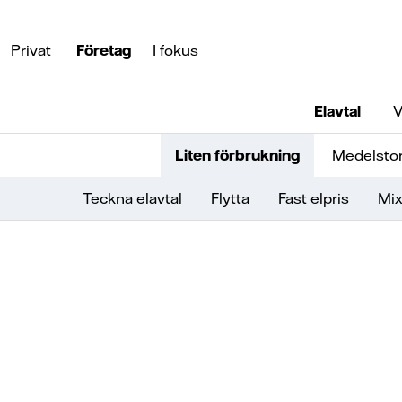
Privat
Företag
I fokus
Elavtal
V
Liten förbrukning
Medelstor
Teckna elavtal
Flytta
Fast elpris
Mix
Foss