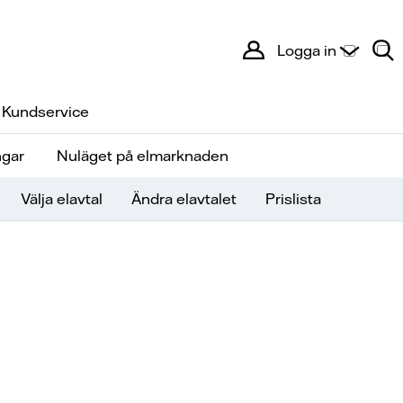
Logga in
Kundservice
ngar
Nuläget på elmarknaden
Välja elavtal
Ändra elavtalet
Prislista
retag