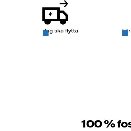
Jag ska flytta
För
100 % foss