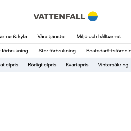
ärme & kyla
Våra tjänster
Miljö och hållbarhet
 förbrukning
Stor förbrukning
Bostadsrättsföreni
at elpris
Rörligt elpris
Kvartspris
Vintersäkring
ilfri el för fö