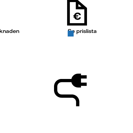
rknaden
Se prislista