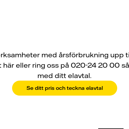
verksamheter med årsförbrukning upp 
 här eller ring oss på 020-24 20 00 så 
med ditt elavtal.
Se ditt pris och teckna elavtal