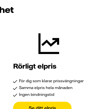
mhet
Rörligt elpris
För dig som klarar prissvängningar
Samma elpris hela månaden
Ingen bindningstid
Se ditt elpris