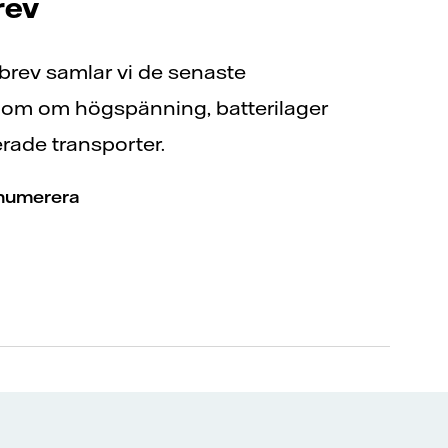
rev
sbrev samlar vi de senaste
nom om högspänning, batterilager
erade transporter.
enumerera