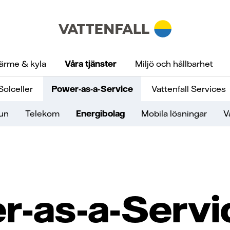
ärme & kyla
Våra tjänster
Miljö och hållbarhet
Solceller
Power-as-a-Service
Vattenfall Services
un
Telekom
Energibolag
Mobila lösningar
V
-as-a-Servi