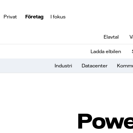
Privat
Företag
I fokus
Elavtal
V
Ladda elbilen
Industri
Datacenter
Komm
Power