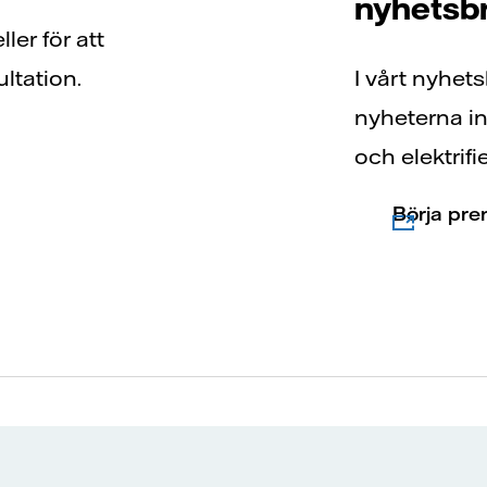
nyhetsb
ler för att
ltation.
I vårt nyhet
nyheterna i
och elektrifi
Börja pr