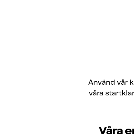
Använd vår kä
våra startkla
Våra e