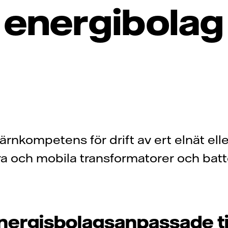
energibolag
rnkompetens för drift av ert elnät elle
ra och mobila transformatorer och batt
nergisbolagsanpassade t