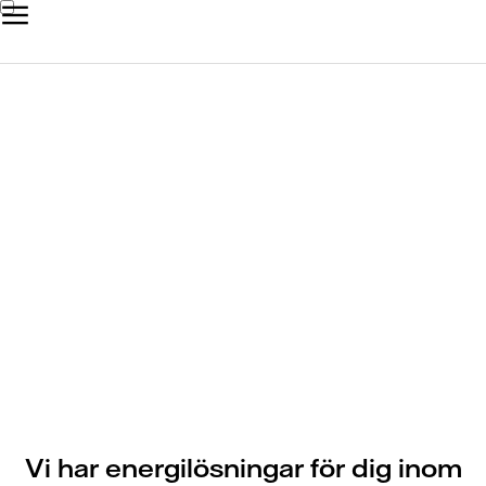
Tjänster för industri och
datacenter
Vi har energilösningar för dig inom