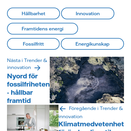
Hållbarhet
Innovation
Framtidens energi
Fossilfritt
Energikunskap
Nästa i Trender &
innovation
Nyord för
fossilfriheten
- hållbar
framtid
Föregående i Trender &
innovation
Klimatmedvetenhet