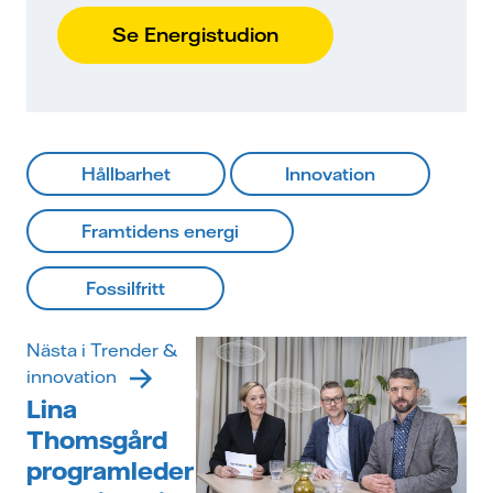
Se Energistudion
Hållbarhet
Innovation
Framtidens energi
Fossilfritt
Nästa i Trender &
innovation
Lina
Thomsgård
programleder