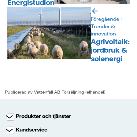
Energistudion
Föregående i
Trender &
innovation
Agrivoltaik:
jordbruk &
solenergi
Publicerad av Vattenfall AB Försäljning (elhandel)
Produkter och tjänster
Kundservice