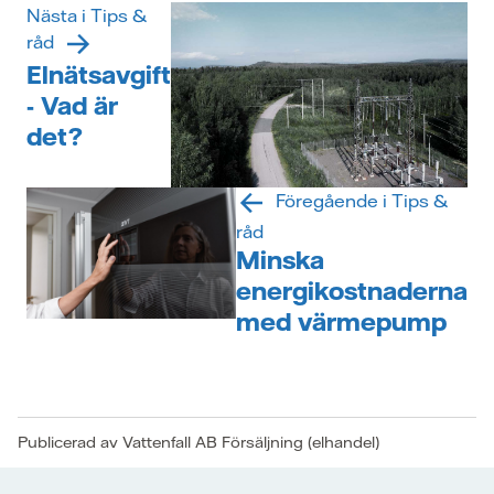
Nästa i Tips &
råd
Elnätsavgift
- Vad är
det?
Föregående i Tips &
råd
Minska
energikostnaderna
med värmepump
Publicerad av Vattenfall AB Försäljning (elhandel)