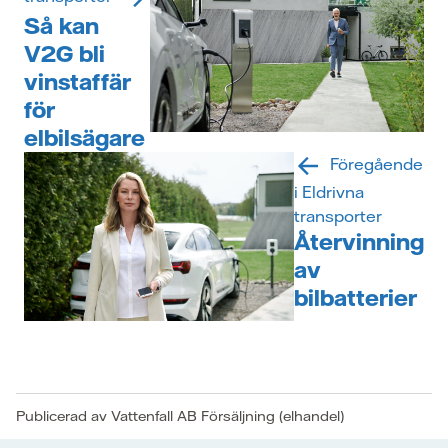
Så kan
V2G bli
vinstaffär
för
elbilsägare
Föregående
i Eldrivna
transporter
Återvinning
av
bilbatterier
Publicerad av Vattenfall AB Försäljning (elhandel)